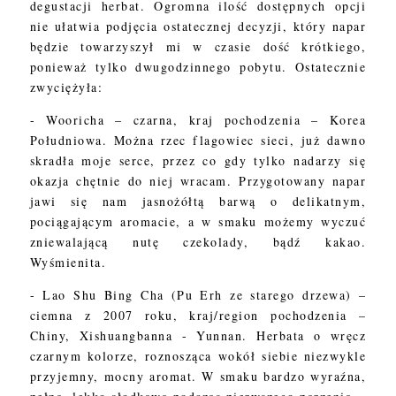
degustacji herbat. Ogromna ilość dostępnych opcji
nie ułatwia podjęcia ostatecznej decyzji, który napar
będzie towarzyszył mi w czasie dość krótkiego,
ponieważ tylko dwugodzinnego pobytu. Ostatecznie
zwyciężyła:
- Wooricha – czarna, kraj pochodzenia – Korea
Południowa. Można rzec flagowiec sieci, już dawno
skradła moje serce, przez co gdy tylko nadarzy się
okazja chętnie do niej wracam. Przygotowany napar
jawi się nam jasnożółtą barwą o delikatnym,
pociągającym aromacie, a w smaku możemy wyczuć
zniewalającą nutę czekolady, bądź kakao.
Wyśmienita.
- Lao Shu Bing Cha (Pu Erh ze starego drzewa) –
ciemna z 2007 roku, kraj/region pochodzenia –
Chiny, Xishuangbanna - Yunnan. Herbata o wręcz
czarnym kolorze, roznosząca wokół siebie niezwykle
przyjemny, mocny aromat. W smaku bardzo wyraźna,