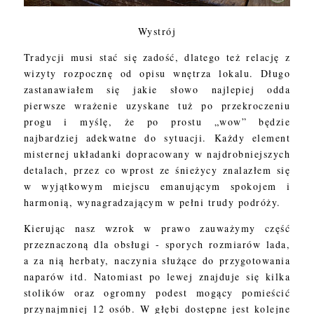
Wystrój
Tradycji musi stać się zadość, dlatego też relację z
wizyty rozpocznę od opisu wnętrza lokalu. Długo
zastanawiałem się jakie słowo najlepiej odda
pierwsze wrażenie uzyskane tuż po przekroczeniu
progu i myślę, że po prostu „wow” będzie
najbardziej adekwatne do sytuacji. Każdy element
misternej układanki dopracowany w najdrobniejszych
detalach, przez co wprost ze śnieżycy znalazłem się
w wyjątkowym miejscu emanującym spokojem i
harmonią, wynagradzającym w pełni trudy podróży.
Kierując nasz wzrok w prawo zauważymy część
przeznaczoną dla obsługi - sporych rozmiarów lada,
a za nią herbaty, naczynia służące do przygotowania
naparów itd. Natomiast po lewej znajduje się kilka
stolików oraz ogromny podest mogący pomieścić
przynajmniej 12 osób. W głębi dostępne jest kolejne