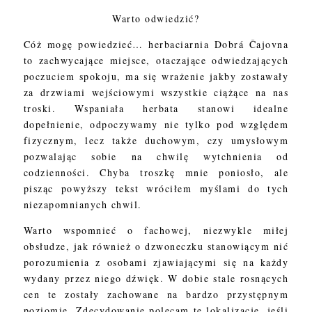
Warto odwiedzić?
Cóż mogę powiedzieć… herbaciarnia Dobrá Čajovna
to zachwycające miejsce, otaczające odwiedzających
poczuciem spokoju, ma się wrażenie jakby zostawały
za drzwiami wejściowymi wszystkie ciążące na nas
troski. Wspaniała herbata stanowi idealne
dopełnienie, odpoczywamy nie tylko pod względem
fizycznym, lecz także duchowym, czy umysłowym
pozwalając sobie na chwilę wytchnienia od
codzienności. Chyba troszkę mnie poniosło, ale
pisząc powyższy tekst wróciłem myślami do tych
niezapomnianych chwil.
Warto wspomnieć o fachowej, niezwykle miłej
obsłudze, jak również o dzwoneczku stanowiącym nić
porozumienia z osobami zjawiającymi się na każdy
wydany przez niego dźwięk. W dobie stale rosnących
cen te zostały zachowane na bardzo przystępnym
poziomie. Zdecydowanie polecam tę lokalizację, jeśli