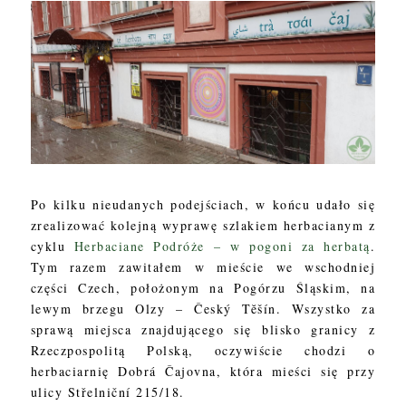
Po kilku nieudanych podejściach, w końcu udało się
zrealizować kolejną wyprawę szlakiem herbacianym z
cyklu
Herbaciane Podróże – w pogoni za herbatą
.
Tym razem zawitałem w mieście we wschodniej
części Czech, położonym na Pogórzu Śląskim, na
lewym brzegu Olzy – Český Tĕšín. Wszystko za
sprawą miejsca znajdującego się blisko granicy z
Rzeczpospolitą Polską, oczywiście chodzi o
herbaciarnię Dobrá Čajovna, która mieści się przy
ulicy Střelniční 215/18.