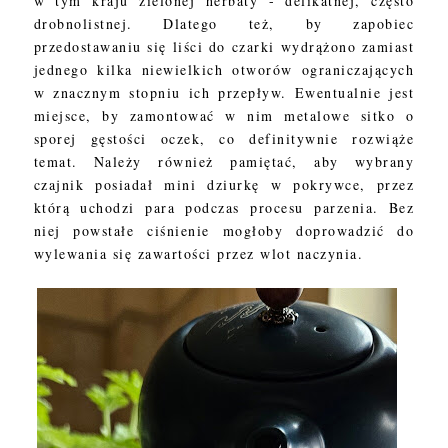
w tym kraju zielonej herbaty - delikatnej, często
drobnolistnej. Dlatego też, by zapobiec
przedostawaniu się liści do czarki wydrążono zamiast
jednego kilka niewielkich otworów ograniczających
w znacznym stopniu ich przepływ. Ewentualnie jest
miejsce, by zamontować w nim metalowe sitko o
sporej gęstości oczek, co definitywnie rozwiąże
temat. Należy również pamiętać, aby wybrany
czajnik posiadał mini dziurkę w pokrywce, przez
którą uchodzi para podczas procesu parzenia. Bez
niej powstałe ciśnienie mogłoby doprowadzić do
wylewania się zawartości przez wlot naczynia.