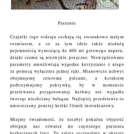
Parzenie
Czajniki tego rodzaju cechują się stosunkowo małym
rozmiarem, a co za tym idzie także niedużą
pojemnością wynoszącą do 400 ml gotowego naparu,
dzięki czemu są niezwykle poręczne. Niewygórowane
parametry umożliwiają wygodne korzystanie z niego
za pomocą wyłącznie jednej ręki. Mianowicie uchwyt
obejmujemy czteroma palcami, a kciukiem
podtrzymujemy pokrywkę, by w momencie
przelewania przygotowanej herbaty nie wypadła
tworząc niechciany bałagan. Najlepiej przedstawia to
umieszczony poniżej krótki filmik instruktażowy.
Miejmy świadomość, że niezbyt pokaźna objętość
obliguje nas również do częstszego parzenia
herbacianych liści. To zaleta szczególnie w okresie