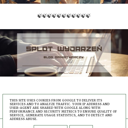
🍃🍃🍃🍃🍃🍃🍃🍃🍃🍃🍃
THIS SITE USES COOKIES FROM GOOGLE TO DELIVER ITS
FACEBOOK
INSTAGRAM
SERVICES AND TO ANALYZE TRAFFIC. YOUR IP ADDRESS AND
USER-AGENT ARE SHARED WITH GOOGLE ALONG WITH
PERFORMANCE AND SECURITY METRICS TO ENSURE QUALITY OF
PINTEREST
YOUTUBE
SERVICE, GENERATE USAGE STATISTICS, AND TO DETECT AND
ADDRESS ABUSE.
COPYRIGHT ©
HERBACIANE PODRÓŻE