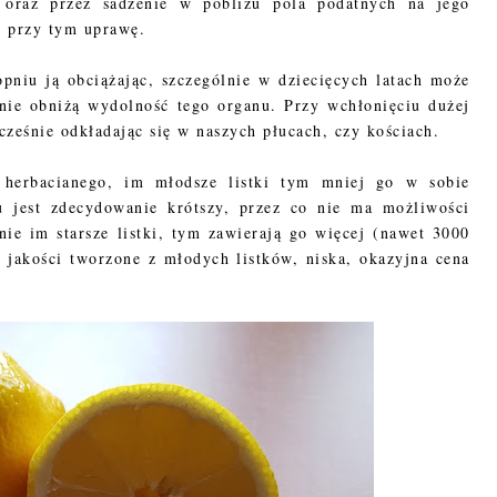
 oraz przez sadzenie w pobliżu pola podatnych na jego
ąc przy tym uprawę.
pniu ją obciążając, szczególnie w dziecięcych latach może
ie obniżą wydolność tego organu. Przy wchłonięciu dużej
ześnie odkładając się w naszych płucach, czy kościach.
herbacianego, im młodsze listki tym mniej go w sobie
u jest zdecydowanie krótszy, przez co nie ma możliwości
nie im starsze listki, tym zawierają go więcej (nawet 3000
 jakości tworzone z młodych listków, niska, okazyjna cena