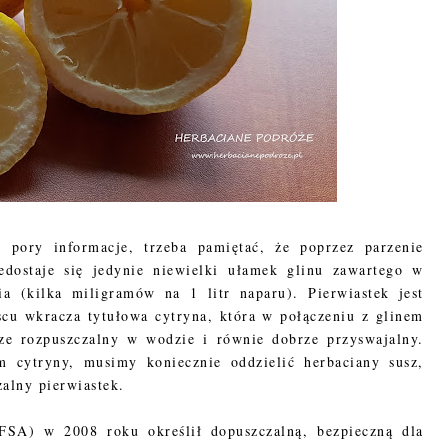
 pory informacje, trzeba pamiętać, że poprzez parzenie
edostaje się jedynie niewielki ułamek glinu zawartego w
ia (kilka miligramów na 1 litr naparu). Pierwiastek jest
cu wkracza tytułowa cytryna, która w połączeniu z glinem
rze rozpuszczalny w wodzie i równie dobrze przyswajalny.
m cytryny, musimy koniecznie oddzielić herbaciany susz,
zalny pierwiastek.
FSA) w 2008 roku określił dopuszczalną, bezpieczną dla