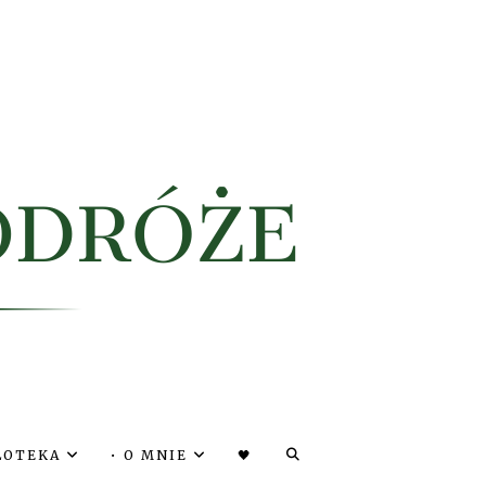
OŁOTEKA
• O MNIE
🖤