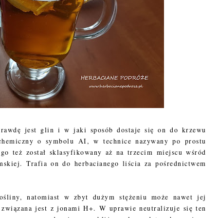
rawdę jest glin i w jaki sposób dostaje się on do krzewu
k chemiczny o symbolu AI, w technice nazywany po prostu
go też został sklasyfikowany aż na trzecim miejscu wśród
mskiej. Trafia on do herbacianego liścia za pośrednictwem
ośliny, natomiast w zbyt dużym stężeniu może nawet jej
 związana jest z jonami H+. W uprawie neutralizuje się ten