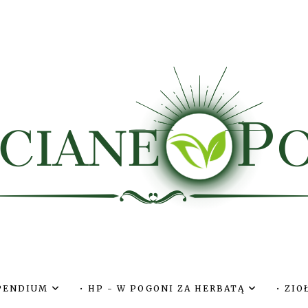
MPENDIUM
• HP - W POGONI ZA HERBATĄ
• ZI