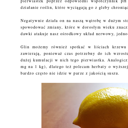
pierwiastek poprzez odpowiedni współczynnik pH
działanie roślin, które wyciągają go z gleby chroni
Negatywnie działa on na naszą wątrobę w dużym sto
spowodować zmiany, które w dorosłym wieku znaczn
dawki atakuje nasz ośrodkowy układ nerwowy, jednoc
Glin możemy również spotkać w liściach krzewu 
zawierają, ponieważ czas potrzebny do ich wzrost
dużej kumulacji w nich tego pierwiastka. Analogicz
mg na 1 kg), dlatego też polecam herbaty o wyższej
bardzo często nie idzie w parze z jakością suszu.