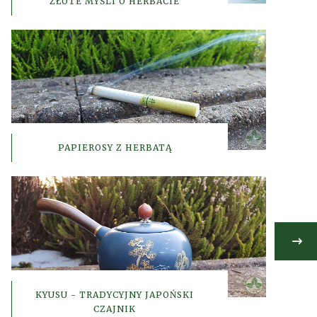
ZŁOTE MYŚLI O HERBACIE
PAPIEROSY Z HERBATĄ
KYUSU - TRADYCYJNY JAPOŃSKI
CZAJNIK