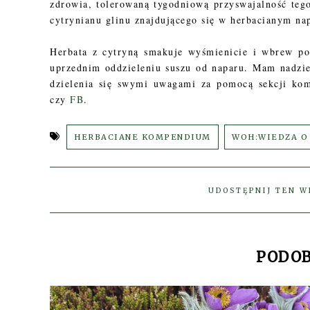
zdrowia, tolerowaną tygodniową przyswajalność teg
cytrynianu glinu znajdującego się w herbacianym nap
Herbata z cytryną smakuje wyśmienicie i wbrew p
uprzednim oddzieleniu suszu od naparu. Mam nadzie
dzielenia się swymi uwagami za pomocą sekcji kom
czy
FB
.
HERBACIANE KOMPENDIUM
WOH:WIEDZA O
UDOSTĘPNIJ TEN W
PODOB